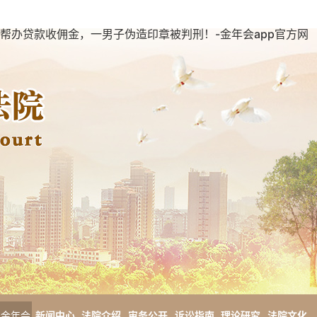
帮办贷款收佣金，一男子伪造印章被判刑！-金年会app官方网
金年会
新闻中心
法院介绍
审务公开
诉讼指南
理论研究
法院文化