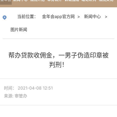
app官
专题报道
当前位置：
金年会app官方网
>
新闻中心
>
方网
图片新闻
帮办贷款收佣金，一男子伪造印章被
判刑！
时间： 2021-04-08 12:51
来源: 审管办