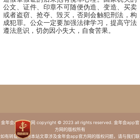
公文、证件、印章不可随便伪造、变造、买卖
或者盗窃、抢夺、毁灭，否则会触犯刑法，构
成犯罪。公众一定要加强法律学习，提高守法
遵法意识，切勿因小失大，自食苦果。
金年会app官方网 copyright © 2023 all rights reserved. 金年会app官
方网的版权所有
如有转载或引用本站文章涉及金年会app官方网的版权问题，请与我们联