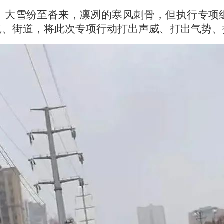
，大雪纷至沓来，凛冽的寒风刺骨，但执行专项
镇、街道，将此次专项行动打出声威、打出气势、