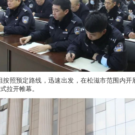
组按照预定路线，迅速出发，在松滋市范围内开
正式拉开帷幕。