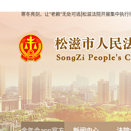
寒冬亮剑，让“老赖”无处可逃|松滋法院开展集中执行行
金年会app官方
新闻中心
法院