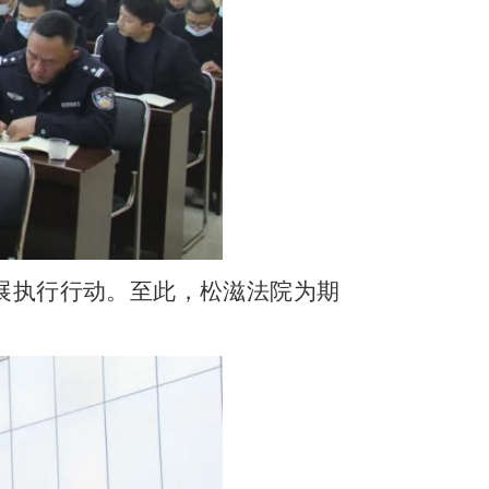
展执行行动。至此，松滋法院为期