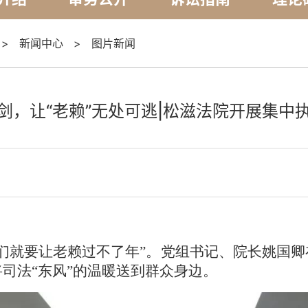
>
新闻中心
>
图片新闻
剑，让“老赖”无处可逃|松滋法院开展集中
们就要让老赖过不了年”。党组书记、院长姚国
司法“东风”的温暖送到群众身边。