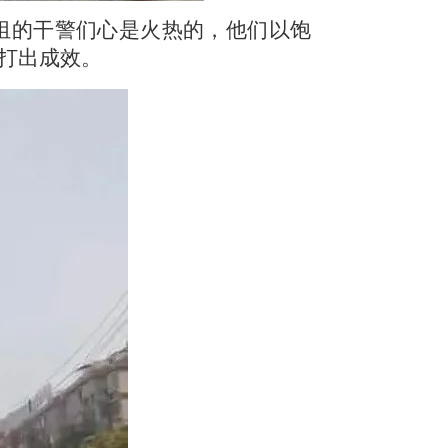
组的干警们心是火热的，他们以饱
打出成效。