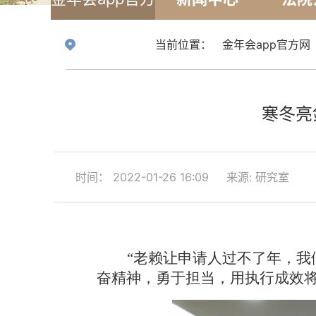
网
当前位置：
金年会app官方网
寒冬亮
时间： 2022-01-26 16:09
来源: 研究室
“老赖让申请人过不了年，我
奋精神，勇于担当，用执行成效将