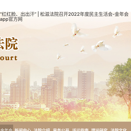
“红红脸、出出汗” | 松滋法院召开2022年度民主生活会-金年会
app官方网
金年会
新闻中心
法院介绍
审务公开
诉讼指南
理论研究
法院文化