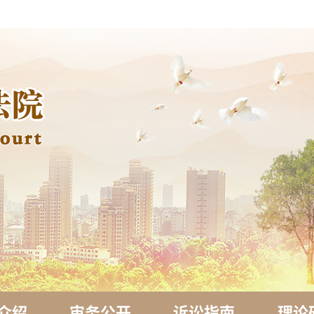
介绍
审务公开
诉讼指南
理论