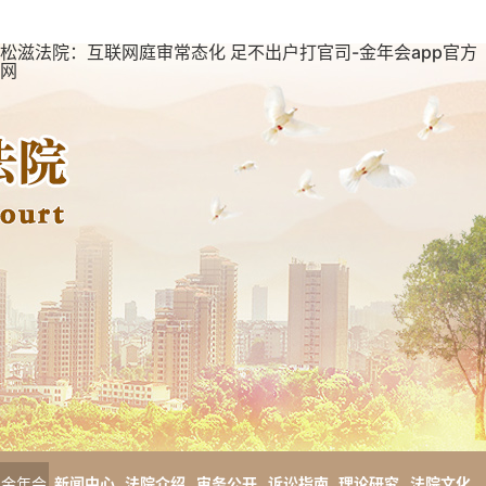
松滋法院：互联网庭审常态化 足不出户打官司-金年会app官方
网
金年会
新闻中心
法院介绍
审务公开
诉讼指南
理论研究
法院文化