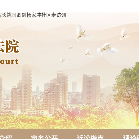
、院长姚国卿到杨家冲社区走访调
介绍
审务公开
诉讼指南
理论