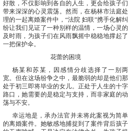
好散，不仅影响到各自的人生，更会给孩子们
带来深深的心灵震荡。然而，在杨林市法庭处
理的一起离婚案件中，
“法院 妇联”携手化解纠
纷让我们见证了一种别样的温情，一场心灵的
及时雨，为孩子们在风雨飘摇中稳稳地撑起了
一把保护伞。
花蕾的困境
杨某和苏某，因感情分歧选择了一别两
宽。但在这场纷争之中，最脆弱的却是他们那
处于初三即将毕业的女儿。正处于人生的十字
路口，她需要的是稳定与支持，而非家庭的动
荡与不安。
幸运地是，承办法官并未将此案视为简单
的离婚案件。她敏感地捕捉到了案件背后孩子