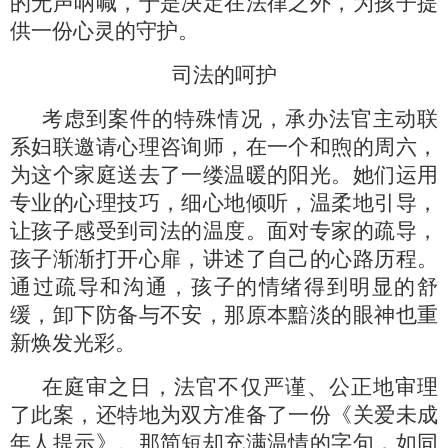
的无声呐喊，于是决定在法律之外，为孩子提
供一份心灵的守护。
司法的呵护
考虑到案件的特殊情况，承办法官主动联
系妇联邀请心理咨询师，在一个和煦的周六，
为这个家庭送去了一缕温暖的阳光。她们运用
专业的心理技巧，细心地倾听，温柔地引导，
让孩子感受到司法的温度。面对专家的疏导，
孩子渐渐打开心扉，讲述了自己的心路历程。
通过疏导和沟通，孩子的情绪得到明显的舒
缓，卸下防备与不安，那原本黯淡的眼神也重
新焕发光彩。
在庭审之日，法官不仅严谨、公正地审理
了此案，还特地为双方准备了一份《关爱未成
年人提示》。那简短却充满温情的字句，如同