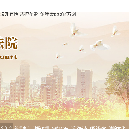
法外有情 共护花蕾-金年会app官方网
金年会
新闻中心
法院介绍
审务公开
诉讼指南
理论研究
法院文化