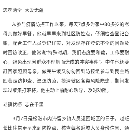
忠孝两全 大爱无疆
从参与疫情防控工作以来，每天7点多为家中80多岁的老
母亲做好早餐，他就早早来到社区防控点，仔细检查登记台
账，配合工作人员登记详实，对发现存在登记不全的问题及
时回访改正，他常说“特殊时期，我们态度要和蔼，工作要耐
心，避免出现因群众不理解而造成的冲突事件”。中午他还要
赶回家照顾母亲，做完午饭又匆匆回到防控组参与到民主路
四巷走访排查、巡逻防范，摸清辖区各类风险隐患，期间发
现过聚集打麻将，他主动上前耐心劝导，及时劝阻。
老骥伏枥 志在千里
3月7日是松滋市内滞留乡镇人员返回城区的日子，赵班
长比往常更早来到防控点，核查每名返城人员身份信息、通