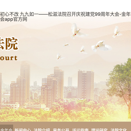
初心不改 九九如一——松滋法院召开庆祝建党99周年大会-金年
会app官方网
金年会
新闻中心
法院介绍
审务公开
诉讼指南
理论研究
法院文化