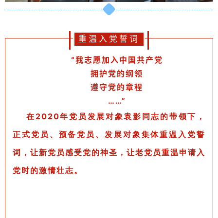
重温入党誓词
“我志愿加入中国共产党
拥护党的纲领
遵守党的章程
……”
2020
在
年党员发展对象袁影同志的带领下，
正式党员、预备党员、发展对象集体重温入党誓
词，让新党员感受党的神圣，让老党员重温申请入
党时的激情壮志。