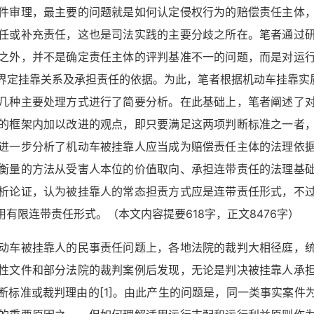
件审理，最主要的问题就是如何认定侵权行为的赔偿责任主体
任或补充责任，这也是司法实践的主要分歧之所在。笔者通过
之外，并不是确定责任主体的评判基准不一的问题，而是对运
界定挂靠关系及承担责任的依据。为此，笔者根据机动车挂靠实质
几种主要处理方式进行了简要分析。在此基础上，笔者阐述了
的框架内加以改进的观点，即只要满足这两项判断标准之一者
进一步分析了机动车被挂靠人应当成为赔偿责任主体的法理依
衡量的方法从受害人本位的价值取向、承担连带责任的法理基
析论证，认为被挂靠人的常态担责方式应是连带责任形式，不
有限连带责任形式。（本文内容提要618字，正文8476字）
动车被挂靠人的民事责任问题上，各地法院的裁判大相径庭，
性文件和部分法院的裁判案例后发现，无论是判决被挂靠人承
断标准或裁判理由的
[1]
。由此产生的问题是，同一类事实案件