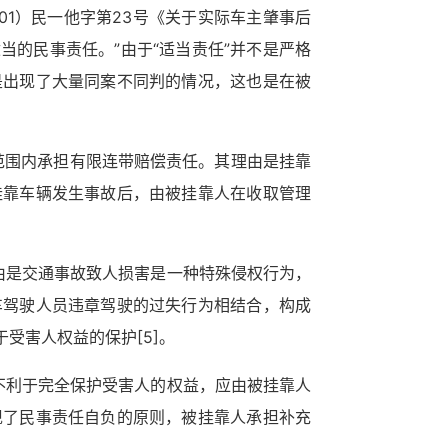
01）民一他字第23号《关于实际车主肇事后
当的民事责任。”由于“适当责任”并不是严格
是出现了大量同案不同判的情况，这也是在被
范围内承担有限连带赔偿责任。其理由是挂靠
挂靠车辆发生事故后，由被挂靠人在收取管理
由是交通事故致人损害是一种特殊侵权行为，
车驾驶人员违章驾驶的过失行为相结合，构成
于受害人权益的保护
[5]
。
不利于完全保护受害人的权益，应由被挂靠人
现了民事责任自负的原则，被挂靠人承担补充