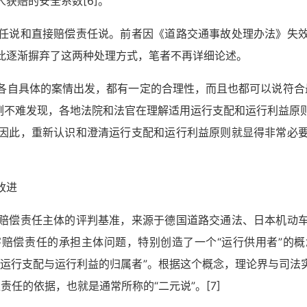
人获赔的安全系数
[6]
。
任说和直接赔偿责任说。前者因《道路交通事故处理办法》失
此逐渐摒弃了这两种处理方式，笔者不再详细论述。
自具体的案情出发，都有一定的合理性，而且也都可以说符合最
案例不难发现，各地法院和法官在理解适用运行支配和运行利益原
因此，重新认识和澄清运行支配和运行利益原则就显得非常必
改进
赔偿责任主体的评判基准，来源于德国道路交通法、日本机动
赔偿责任的承担主体问题，特别创造了一个“运行供用者”的
车的运行支配与运行利益的归属者”。根据这个概念，理论界与司
担责任的依据，也就是通常所称的“二元说”。
[7]