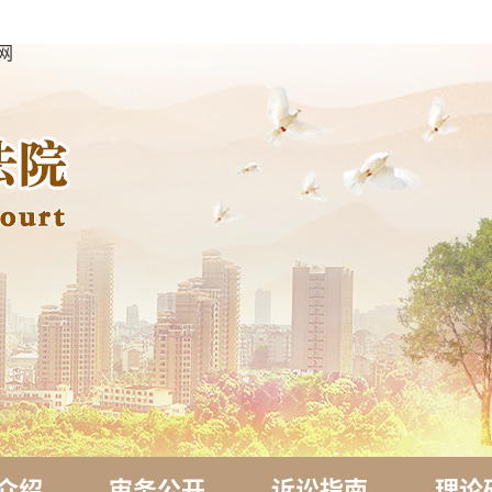
网
介绍
审务公开
诉讼指南
理论