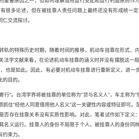
的重要原因之一，但如何理解适用运行支配和运行利益原则作
已有很多论述，但在被挂靠人责任问题上最终还没有形成统一定
同仁交流探讨。
转轨的特殊历史时期，随着时间的推移，机动车挂靠在形式、
关法学文献来看，在论述机动车挂靠的涵义时并没有摆脱这一局限
见，也是如此。因此，有必要对机动车挂靠进行重新定义，进一
化的目的。
寄行”。台湾学界将被挂靠的单位称为“贷与名义人”，车主称为“
须抓住“经他人同意借用他人名义”这一关键性内容或特征即可。
是否存在挂靠关系没有实质性影响。对此，笔者试作如下定义
其名义运行。挂靠人的身份不局限于个人，被挂靠人的身份同
有约束力。