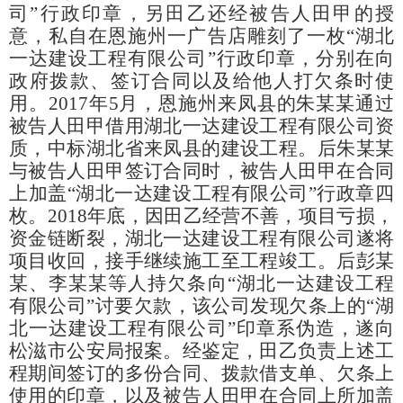
司”行政印章，另田乙还经被告人田甲的授
意，私自在恩施州一广告店雕刻了一枚“湖北
一达建设工程有限公司”行政印章，分别在向
政府拨款、签订合同以及给他人打欠条时使
用。2017年5月，恩施州来凤县的朱某某通过
被告人田甲借用湖北一达建设工程有限公司资
质，中标湖北省来凤县的建设工程。后朱某某
与被告人田甲签订合同时，被告人田甲在合同
上加盖“湖北一达建设工程有限公司”行政章四
枚。2018年底，因田乙经营不善，项目亏损，
资金链断裂，湖北一达建设工程有限公司遂将
项目收回，接手继续施工至工程竣工。后彭某
某、李某某等人持欠条向“湖北一达建设工程
有限公司”讨要欠款，该公司发现欠条上的“湖
北一达建设工程有限公司”印章系伪造，遂向
松滋市公安局报案。经鉴定，田乙负责上述工
程期间签订的多份合同、拨款借支单、欠条上
使用的印章，以及被告人田甲在合同上所加盖