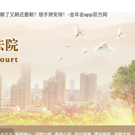
赖了又赖还要赖？银手铐安排！-金年会app官方网
金年会
新闻中心
法院介绍
审务公开
诉讼指南
理论研究
法院文化