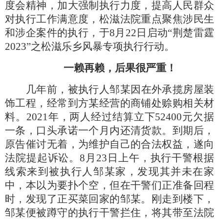
度会精神，加大强制执行力度，提高人民群众
对执行工作满意度，松滋法院重点聚焦涉民生
和涉企案件的执行，于
8月22日启动“荆楚雷霆
2023”之松滋乐乡风暴专项执行行动。
一赖再赖，后果很严重！
几年前，被执行人邹某因在外承揽房屋装
饰工程，经常到方某经营的商铺处赊购相关材
料。
2021年，两人经过结算立下52400元欠据
一条，口头承诺一个月内还清货款。到期后，
原告催讨无着，为维护自己的合法权益，遂向
法院提起诉讼。8月23日上午，执行干警根据
线索来到被执行人邹某家，发现其并未在家
中，本以为要扑个空，但在干警们正准备回程
时，发现了正买菜回家的邹某。刚走到楼下，
邹某便被蹲守的执行干警拦住，将其带至法院