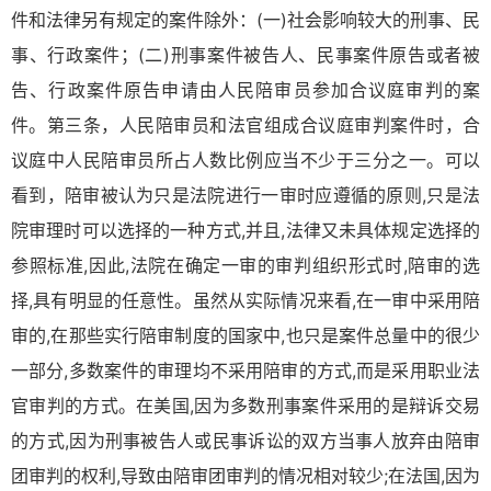
件和法律另有规定的案件除外：(一)社会影响较大的刑事、民
事、行政案件；(二)刑事案件被告人、民事案件原告或者被
告、行政案件原告申请由人民陪审员参加合议庭审判的案
件。第三条，人民陪审员和法官组成合议庭审判案件时，合
议庭中人民陪审员所占人数比例应当不少于三分之一。可以
看到，陪审被认为只是法院进行一审时应遵循的原则,只是法
院审理时可以选择的一种方式,并且,法律又未具体规定选择的
参照标准,因此,法院在确定一审的审判组织形式时,陪审的选
择,具有明显的任意性。虽然从实际情况来看,在一审中采用陪
审的,在那些实行陪审制度的国家中,也只是案件总量中的很少
一部分,多数案件的审理均不采用陪审的方式,而是采用职业法
官审判的方式。在美国,因为多数刑事案件采用的是辩诉交易
的方式,因为刑事被告人或民事诉讼的双方当事人放弃由陪审
团审判的权利,导致由陪审团审判的情况相对较少;在法国,因为