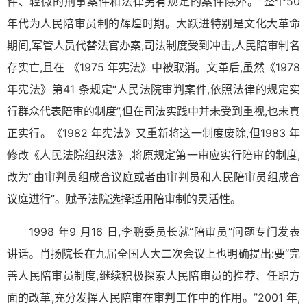
件、轻微的刑事案件和法律另有规定的案件除外。”整个50
年代为人民陪审员制的辉煌时期。大跃进特别是文化大革命
期间,军管人员代替法官办案,司法制度受到冲击,人民陪审制名
存实亡,且在 《1975 年宪法》中被取消。文革后,虽然《1978
年宪法》第41 条规定“人民法院审判案件,依照法律的规定实
行群众代表陪审的制度”,但在司法实践中并未受到重视,也未真
正实行。《1982 年宪法》又重新将这一制度废除,但1983 年
修改《人民法院组织法》,将原规定第一审应实行陪审的制度,
改为“由审判员组成合议庭或者由审判员和人民陪审员组成合
议庭进行”。赋予法院选择适用陪审制的灵活性。
1998 年9 月16 日,李鹏委员长就“陪审员”问题专门发表
讲话。肖扬院长在九届全国人大二次会议上也明确提出:要“完
善人民陪审员制度,继续积极探索人民陪审员的推荐、任职方
面的改革,充分发挥人民陪审在审判工作中的作用。”2001 年,