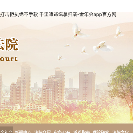
打击拒执绝不手软 千里追逃缉拿归案-金年会app官方网
金年会
新闻中心
法院介绍
审务公开
诉讼指南
理论研究
法院文化