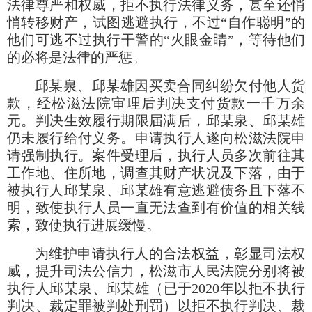
法律尊严和权威，拒不执行法律义务，甚至还悄
悄转移财产，试图逃避执行，不过
“自作聪明”的
他们可逃不过执行干警的“火眼金睛”，等待他们
的必将是法律的严惩。
邱某泉、邱某雄因买卖合同纠纷欠付他人货
款，经松滋法院审理后判决支付货款一千万余
元。判决生效履行期限届满后，邱某泉、邱某雄
仍未履行给付义务。申请执行人遂向松滋法院申
请强制执行。案件受理后，执行人员多次前往其
工作地、住所地，调查其财产状况及下落，由于
被执行人邱某泉、邱某雄有意逃避债务且下落不
明，致使执行人员一直无法查到有价值的相关线
索，致使执行进展缓慢。
为维护申请执行人的合法权益，彰显司法权
威，提升司法公信力，松滋市人民法院分别将被
执行人邱某泉、邱某雄（已于
2020年以拒不执行
判决、裁定罪被判处刑罚）以拒不执行判决、裁