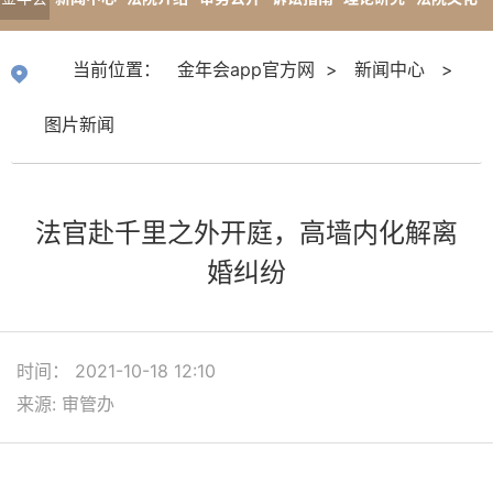
app官
专题报道
当前位置：
金年会app官方网
>
新闻中心
>
方网
图片新闻
法官赴千里之外开庭，高墙内化解离
婚纠纷
时间： 2021-10-18 12:10
来源: 审管办