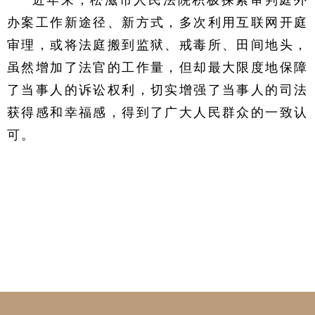
近年来，松滋市人民法院积极探索审判庭外
办案工作新途径、新方式，多次利用互联网开庭
审理，或将法庭搬到监狱、戒毒所、田间地头，
虽然增加了法官的工作量，但却最大限度地保障
了当事人的诉讼权利，切实增强了当事人的司法
获得感和幸福感，得到了广大人民群众的一致认
可。