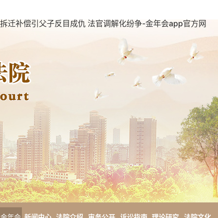
拆迁补偿引父子反目成仇 法官调解化纷争-金年会app官方网
金年会
新闻中心
法院介绍
审务公开
诉讼指南
理论研究
法院文化