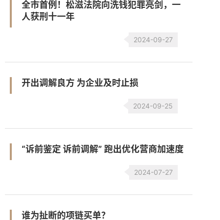
全市首例！松滋法院向洗钱犯罪亮剑，一
人获刑十一年
2024-09-27
开出调解良方 为企业及时止损
2024-09-25
“诉前鉴定 诉前调解” 跑出优化营商加速度
2024-07-27
谁为扯断的项链买单？