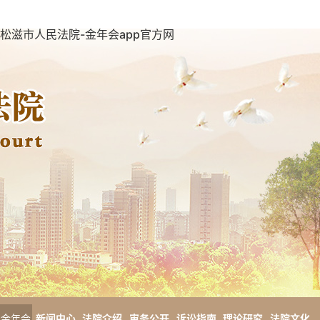
松滋市人民法院-金年会app官方网
金年会
新闻中心
法院介绍
审务公开
诉讼指南
理论研究
法院文化