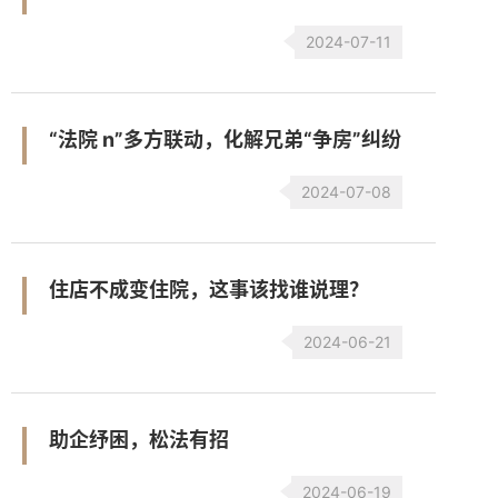
2024-07-11
“法院 n”多方联动，化解兄弟“争房”纠纷
2024-07-08
住店不成变住院，这事该找谁说理？
2024-06-21
助企纾困，松法有招
2024-06-19