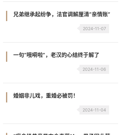
兄弟继承起纷争，法官调解厘清“亲情账”
2024-11-07
一句“哦嗬啦”，老汉的心结终于解了
2024-11-06
婚姻非儿戏，重婚必被罚！
2024-11-04