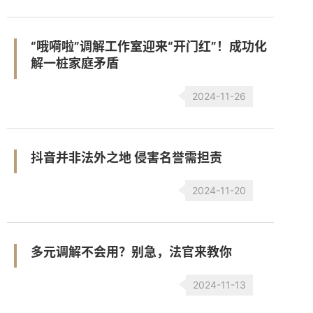
“哦嗬啦”调解工作室迎来“开门红”！成功化
解一桩家庭矛盾
2024-11-26
抖音并非法外之地 侵害名誉需担责
2024-11-20
多元调解不会用？别急，法官来教你
2024-11-13