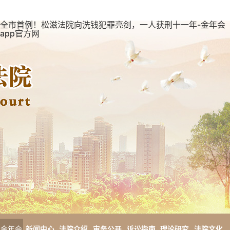
全市首例！松滋法院向洗钱犯罪亮剑，一人获刑十一年-金年会
app官方网
金年会
新闻中心
法院介绍
审务公开
诉讼指南
理论研究
法院文化