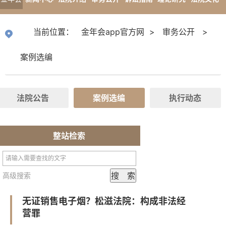
app官
专题报道
当前位置：
金年会app官方网
>
审务公开
>
方网
案例选编
法院公告
案例选编
执行动态
整站检索
高级搜索
无证销售电子烟？松滋法院：构成非法经
营罪