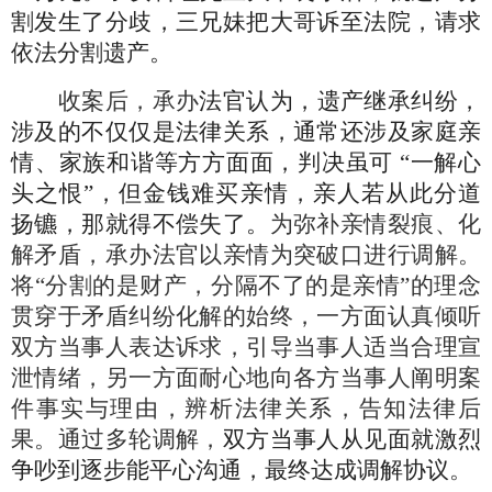
割发生了分歧，三兄妹把大哥诉至法院，请求
依法分割遗产。
收案后，承办
法官认为，
遗产继承纠纷，
涉及的不仅仅是法律关系，通常还涉及家庭亲
情、家族和谐等方方面面，
判决
虽
可
“一解心
头之恨”，但金钱难买亲情，亲人若从此分道
扬镳，那就得不偿失了。
为弥补亲情裂痕、化
解矛盾，承办法官以亲情为突破口进行调解。
将
“分割的是财产，分隔不了的是亲情”的理念
贯穿于矛盾纠纷化解的始终，一方面认真倾听
双方当事人表达诉求，引导当事人适当合理宣
泄情绪，另一方面耐心地向各方当事人阐明案
件事实与理由，辨析法律关系，告知法律后
果。通过多轮调解，
双方当事人从见面就激烈
争吵到逐步能平心沟通，最终达成调解协议
。