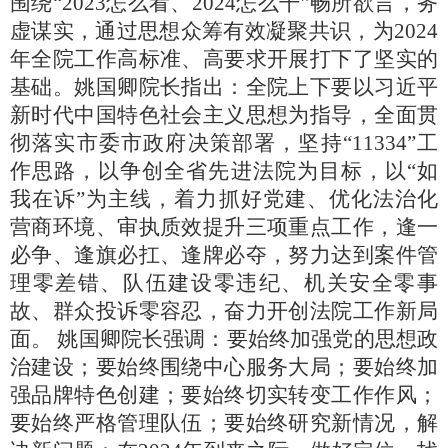
围绕
“2023怎么看、2024怎么干”畅所欲言，务
虚谋实，通过思想众筹有效凝聚共识，为2024
年全院工作高标准、高要求开展打下了坚实的
基础。姚国卿院长指出：全院上下要以习近平
新时代中国特色社会主义思想为指导，全面贯
彻落实市委市政府决策部署，坚持“11334”工
作思路，以争创全省先进法院为目标，以“如
我在诉”为主线，着力抓好党建、优化法治化
营商环境、审执质效提升三项重点工作，逢一
必争、逢旗必扛、逢牌必夺，努力达到案件管
理零差错、队伍建设零违纪、机关安全零事
故、群众投诉零容忍，奋力开创法院工作新局
面。 姚国卿院长强调：要始终加强党的思想政
治建设；要始终围绕中心服务大局；要始终加
强品牌特色创建；要始终切实转变工作作风；
要始终严格管理队伍；要始终研究新情况，解