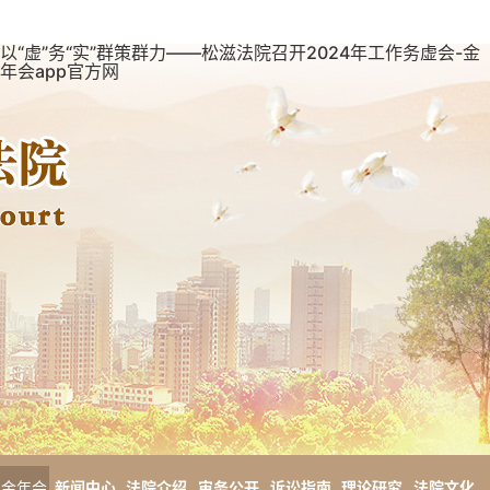
以“虚”务“实”群策群力——松滋法院召开2024年工作务虚会-金
年会app官方网
金年会
新闻中心
法院介绍
审务公开
诉讼指南
理论研究
法院文化