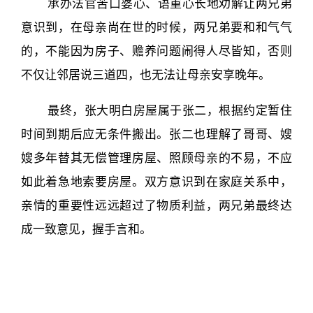
承办法官苦口婆心、语重心长地劝解让两兄弟
意识到，在母亲尚在世的时候，两兄弟要和和气气
的，不能因为房子、赡养问题闹得人尽皆知，否则
不仅让邻居说三道四，也无法让母亲安享晚年。
最终，张大明白房屋属于张二，根据约定暂住
时间到期后应无条件搬出。张二也理解了哥哥、嫂
嫂多年替其无偿管理房屋、照顾母亲的不易，不应
如此着急地索要房屋。双方意识到在家庭关系中，
亲情的重要性远远超过了物质利益，两兄弟最终达
成一致意见，握手言和。