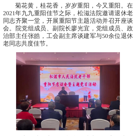
菊花黄，桂花香，岁岁重阳，今又重阳。在
2021年九九重阳佳节之际，松滋法院邀请退休老
同志齐聚一堂，开展重阳节主题活动并召开座谈
会。院党组成员、副院长廖光宜，党组成员、政
治部主任张皓，工会副主席谈建军与50余位退休
老同志共度佳节。