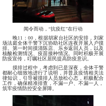
闻令而动，
“抗疫红”在行动
晚
11：00，根据胡家台社区的安排，刘家
场法庭全体干警下沉协助社区连夜开展入户摸
排。第一时间摸清陈店、乐乡返回人员，以及
核酸检测情况、疫苗接种情况。同时积极开展
防疫宣传，叮嘱社区居民提高防疫意识。
摸排过程中，考虑到已是深夜，全体干警
都耐心细致地进行了说明，并普及疫情相关法
律知识，引导被摸排人员放松心态，积极配合
工作，确保精准排查，不漏一户、不漏一人，
筑牢疫情防控安全屏障。