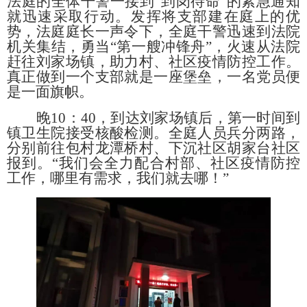
法庭的全体干警一接到“到岗待命”的紧急通知
就迅速采取行动。发挥将支部建在庭上的优
势，法庭庭长一声令下，全庭干警迅速到法院
机关集结，勇当“第一艘冲锋舟”，火速从法院
赶往刘家场镇，助力村、社区疫情防控工作。
真正做到一个支部就是一座堡垒，一名党员便
是一面旗帜。
晚
10：40，到达刘家场镇后，第一时间到
镇卫生院接受核酸检测。全庭人员兵分两路，
分别前往包村龙潭桥村、下沉社区胡家台社区
报到。“我们会全力配合村部、社区疫情防控
工作，哪里有需求，我们就去哪！”