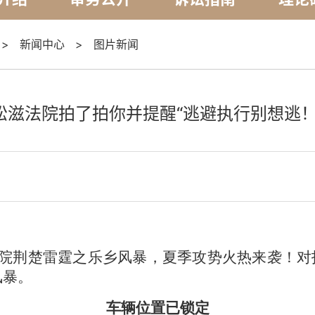
>
新闻中心
>
图片新闻
松滋法院拍了拍你并提醒“逃避执行别想逃！
院荆楚雷霆之乐乡风暴，夏季攻势火热来袭！对
风暴。
车辆位置已锁定