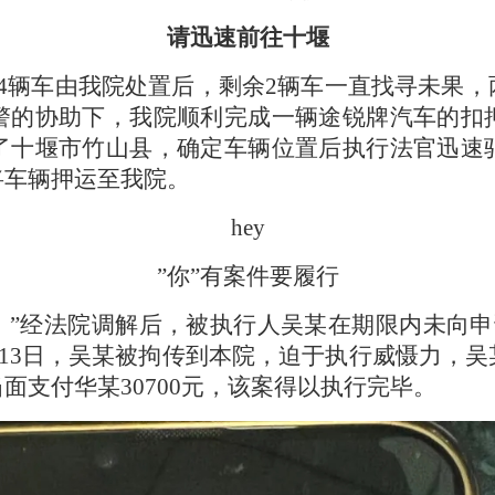
请迅速前往十堰
4辆车由我院处置后，剩余2辆车一直找寻未果
警的协助下，我院顺利完成一辆途锐牌汽车的扣
了十堰市竹山县，确定车辆位置后执行法官迅速
将车辆押运至我院。
hey
”你”有案件要履行
！”经法院调解后，被执行人吴某在期限内未向申请
5月13日，吴某被拘传到本院，迫于执行威慑力，
面支付华某30700元，该案得以执行完毕。