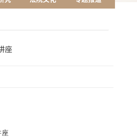
讲座
讲座