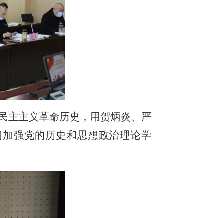
新民主主义革命历史，用贺炳炎、严
们加强党的历史和思想政治理论学