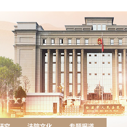
研究
法院文化
专题报道