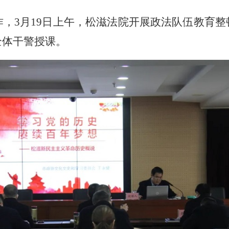
，3月19日上午，松滋法院开展政法队伍教育
全体干警授课。