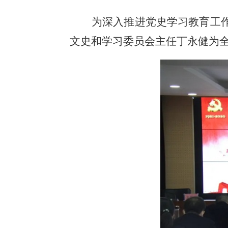
为深入推进党史学习教育工作
文史和学习委员会主任丁永健为