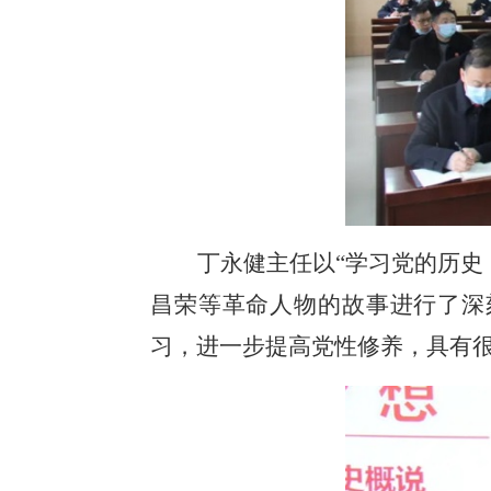
丁永健主任以“学习党的历史
昌荣等革命人物的故事进行了深
习，进一步提高党性修养，具有