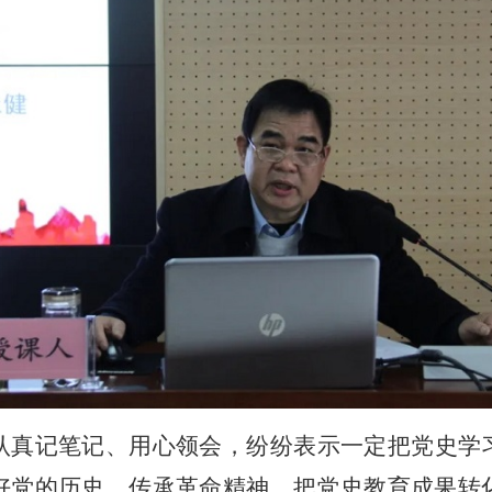
认真记笔记、用心领会，纷纷表示一定把党史学
好党的历史，传承革命精神，把党史教育成果转