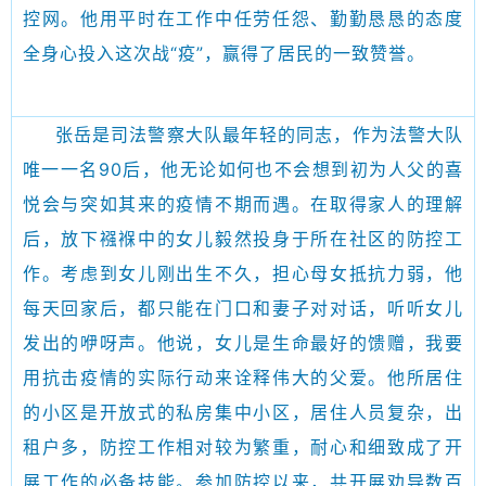
控网。他用平时在工作中任劳任怨、勤勤恳恳的态度
全身心投入这次战“疫”，赢得了居民的一致赞誉。
张岳是司法警察大队最年轻的同志，作为法警大队
唯一一名90后，他无论如何也不会想到初为人父的喜
悦会与突如其来的疫情不期而遇。在取得家人的理解
后，放下襁褓中的女儿毅然投身于所在社区的防控工
作。考虑到女儿刚出生不久，担心母女抵抗力弱，他
每天回家后，都只能在门口和妻子对对话，听听女儿
发出的咿呀声。他说，女儿是生命最好的馈赠，我要
用抗击疫情的实际行动来诠释伟大的父爱。他所居住
的小区是开放式的私房集中小区，居住人员复杂，出
租户多，防控工作相对较为繁重，耐心和细致成了开
展工作的必备技能。参加防控以来，共开展劝导数百