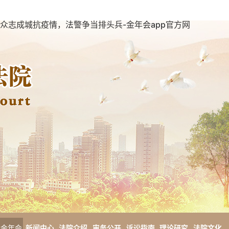
众志成城抗疫情，法警争当排头兵-金年会app官方网
金年会
新闻中心
法院介绍
审务公开
诉讼指南
理论研究
法院文化