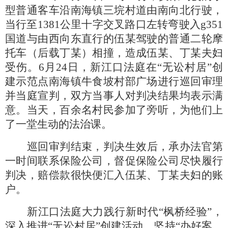
型普通客车沿南海镇三垸村道由南向北行驶，
当行至1381公里十字交叉路口左转弯驶入g351
国道与由西向东直行的伍某驾驶的普通二轮摩
托车（后载丁某）相撞，造成伍某、丁某夫妇
受伤。6月24日，新江口法庭在“无讼村居”创
建示范点南海镇牛食坡村部广场进行巡回审理
并当庭宣判，双方当事人对判决结果均表示满
意。当天，百余名村民参加了旁听，为他们上
了一堂生动的法治课。
巡回审判结束，判决生效后，承办法官第
一时间联系保险公司，督促保险公司尽快履行
判决，赔偿款很快便汇入伍某、丁某夫妇的账
户。
新江口法庭大力践行新时代
“枫桥经验”，
深入推进“无讼村居”创建活动，坚持“办好案、