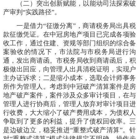
（二）突出创新赋能，以能动司法探索破
产审判
“实践路径”。
一是借力
“征缴分离”，商请税务局出具税
款征缴凭证。在中冠房地产项目已完成各项验
收工作，通过住建、资规等部门组织的综合备
案验收的情况下，市法院与市税务局进行沟
通，发出商请函。市税务局收到商请函后，积
极做出回应，向管理人出具清税证明，实现户
主办证诉求；二是缩小成本，选取会计师事务
所作为管理人。考虑到中冠破产清算案件是房
地产破产案件，案件涉及众多审计项目，在与
管理人进行协商后，管理人放弃对审计项目进
行收费，大大缩小了破产费用成本，为债权人
争取到了更多的利益，提升了债权回收率。三
是边破边立，稳妥推进“重整式破产清算”。针
对“重整式清算”模式法律规定不明确、操作步