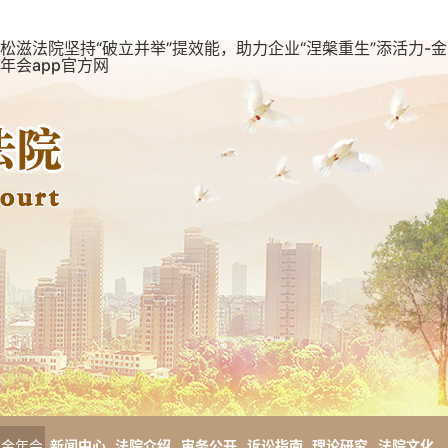
松滋法院坚持“破立并举”提效能，助力企业“涅槃重生”添活力-金
年会app官方网
金年会
新闻中心
法院介绍
审务公开
诉讼指南
理论研究
法院文化