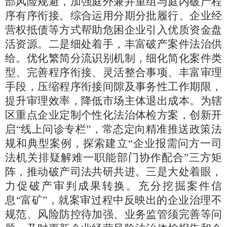
部风险规避，加强庭外兼并重组与庭内破产程
序有序衔接。综合运用分期分批履行、企业经
营权抵债等方式帮助危困企业引入优质资金盘
活资源。二是细处着手，丰富破产案件法治供
给。优化繁简分流识别机制，细化简化案件类
型、完善程序衔接、灵活整合事项、丰富审理
手段，压缩程序衔接间隙及事务性工作期限，
提升审理效率，降低市场主体退出成本。为辖
区重点企业定制个性化法治体检方案，创新开
启
“线上问诊专栏”，常态定向精准推送政策法
规和典型案例，探索建立“企业报需问方一司
法机关排疑解难一职能部门协作配合”三方矩
阵，推动破产司法共研共进。三是大处着眼，
力促破产审判成果转换。充分挖掘案件信
息“富矿”，就案审过程中反映出的企业治理不
规范、风险防控待加强、业务监管须完善等问