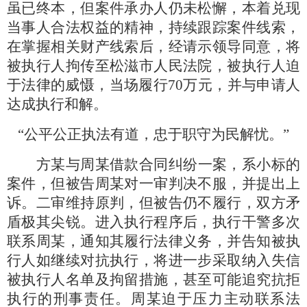
虽已终本，但案件承办人仍未松懈，本着兑现
当事人合法权益的精神，
持
续跟踪案件线索，
在掌握相关财产线索后，经请示领导同意
，
将
被执行人
拘传
至松滋市人民法院，被执行人迫
于法律的威慑，当场履行
70万元，并与申请人
达成
执行和解。
“公平公正执法有道，忠于职守为民解忧。”
方某与周
某
借款合同纠纷一案，系小标的
案件，但被告周某对一审判决不服，并提出上
诉。二审维持原判，但被告仍不履行，双方矛
盾极其尖锐。进入执行程序后，执行干警多次
联系周某，
通知
其
履行
法律义务，并告知被执
行人如继续对抗执行，将进一步采取纳入失信
被执行人名单及拘留措施，甚至可能追究抗拒
执行的
刑事责任
。周某
迫于压力
主动联系
法