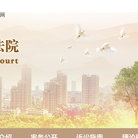
方网
介绍
审务公开
诉讼指南
理论