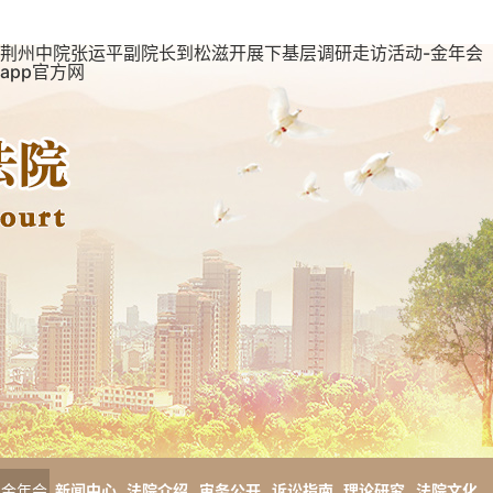
荆州中院张运平副院长到松滋开展下基层调研走访活动-金年会
app官方网
金年会
新闻中心
法院介绍
审务公开
诉讼指南
理论研究
法院文化