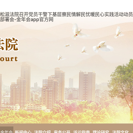
松滋法院召开党员干警下基层察民情解民忧暖民心实践活动动员
部署会-金年会app官方网
金年会
新闻中心
法院介绍
审务公开
诉讼指南
理论研究
法院文化