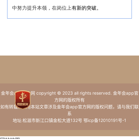
中努力提升本领，在岗位上
有新的突破。
金年会app官方网 copyright © 2023 all rights reserved. 金年会app官
方网的版权所有
如有转载或引用本站文章涉及金年会app官方网的版权问题，请与我们联
系
地址:松滋市新江口镇金松大道132号 鄂icp备12010191号-1