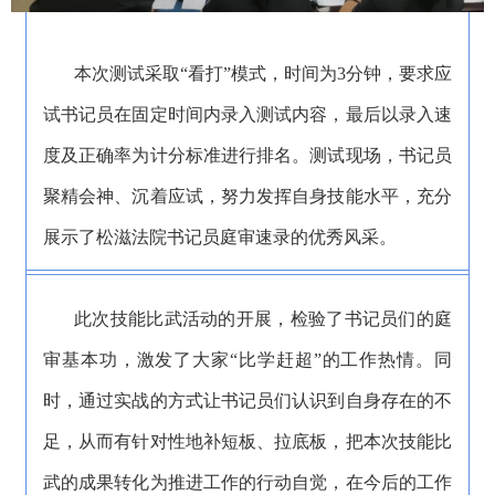
本次测试采取“看打”模式，时间为3分钟，要求应
试书记员在固定时间内录入测试内容，最后以录入速
度及正确率为计分标准进行排名。测试现场，书记员
聚精会神、沉着应试，努力发挥自身技能水平，充分
展示了松滋法院书记员庭审速录的优秀风采。
此次技能比武活动的开展，检验了书记员们的庭
审基本功，激发了大家“比学赶超”的工作热情。同
时，通过实战的方式让书记员们认识到自身存在的不
足，从而有针对性地补短板、拉底板，把本次技能比
武的成果转化为推进工作的行动自觉，在今后的工作