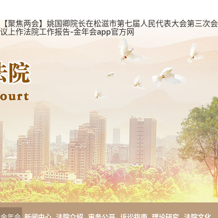
【聚焦两会】姚国卿院长在松滋市第七届人民代表大会第三次会
议上作法院工作报告-金年会app官方网
金年会
新闻中心
法院介绍
审务公开
诉讼指南
理论研究
法院文化