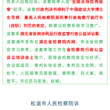
负责人出庭应诉。
该案庭审入选
“
全国百场优秀庭
审
”
初评
。该案
行政判决书得到了中国政法大学博士
生导师、最高人民检察院原民事行政检察厅副厅长
她建议检察系统学习推广。
（挂职）刘艺的肯定。
该案系
湖北省首例涉药品行政监管行政公益诉讼案
。
该案课件发布在
湖北省检察院内网
，供全省检察
官学习参考。该案审理工作在
省检察院行政公益
诉讼培训会上
推介，获得省检察院肯定与好评。
合议庭成员：审判长徐忠德，审判员沈忠明、邓
姣华，人民陪审员周章强、黄明勇、吕义美、高
登平。书记员马安洈、赵柳。
松滋市人民检察院诉