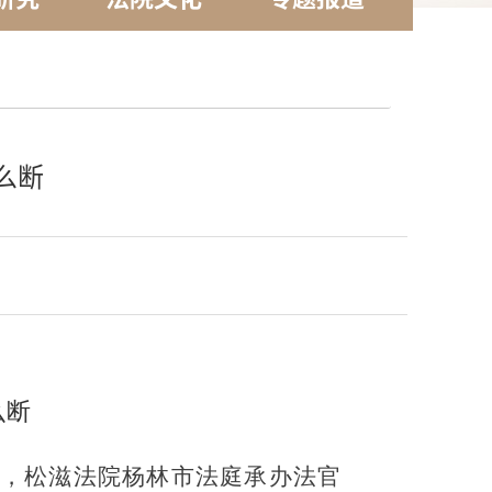
么断
么断
，松滋法院杨林市法庭承办法官