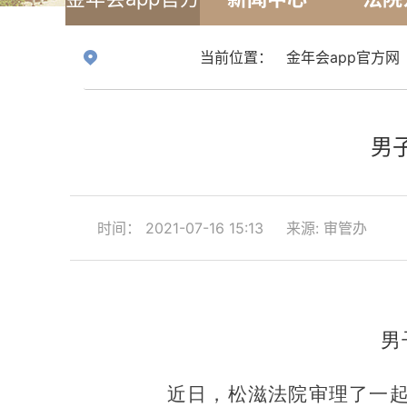
网
当前位置：
金年会app官方网
男
时间： 2021-07-16 15:13
来源: 审管办
男
近日，松滋法院审理了一