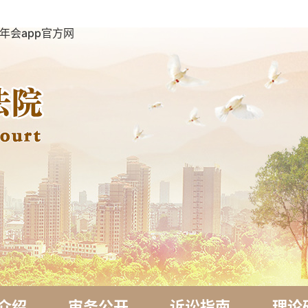
年会app官方网
介绍
审务公开
诉讼指南
理论