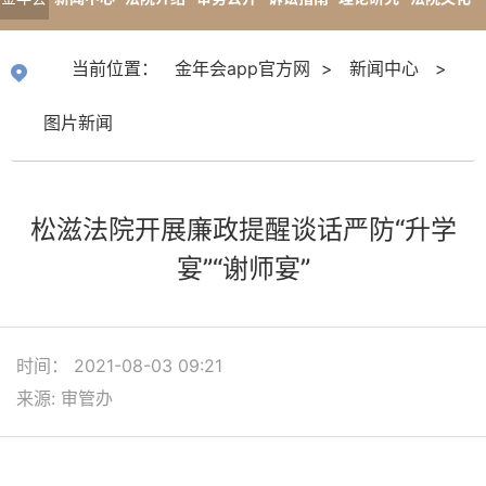
app官
专题报道
当前位置：
金年会app官方网
>
新闻中心
>
方网
图片新闻
松滋法院开展廉政提醒谈话严防“升学
宴”“谢师宴”
时间： 2021-08-03 09:21
来源: 审管办