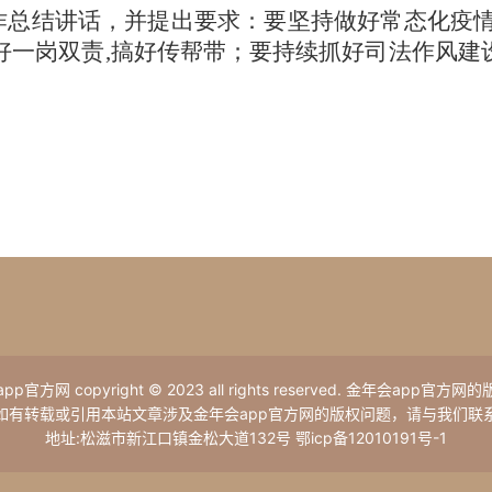
作总结讲话，并提出要求：要坚持做好常态化疫
好一岗双责,搞好传帮带；要持续抓好司法作风建
。
p官方网 copyright © 2023 all rights reserved. 金年会app官方
如有转载或引用本站文章涉及金年会app官方网的版权问题，请与我们联
地址:松滋市新江口镇金松大道132号 鄂icp备12010191号-1