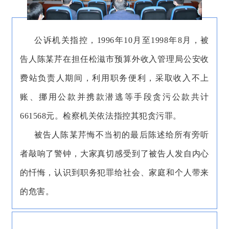
公诉机关指控，1996年10月至1998年8月，被
告人陈某芹在担任松滋市预算外收入管理局公安收
费站负责人期间，利用职务便利，采取收入不上
账、挪用公款并携款潜逃等手段贪污公款共计
661568元。检察机关依法指控其犯贪污罪。
被告人陈某芹悔不当初的最后陈述给所有旁听
者敲响了警钟，大家真切感受到了被告人发自内心
的忏悔，认识到职务犯罪给社会、家庭和个人带来
的危害。