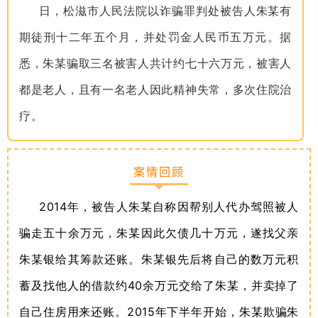
日，松滋市人民法院以诈骗罪判处被告人朱某有
期徒刑十二年五个月，并处罚金人民币五万元。据
悉，朱某骗取三名被害人共计约七十六万元，被害人
都是老人，且有一名老人因此精神失常，多次住院治
疗。
案情回顾
2014
年，被告人朱某自称因帮别人代办驾照被人
骗走五十余万元，朱某因此欠债几十万元，遂找父亲
朱某银给其筹款还账。朱某银先后将自己的数万元积
40
蓄及找他人的借款约
余万元交给了朱某，并卖掉了
2015
自己住房用来还账。
年下半年开始，朱某欺骗朱