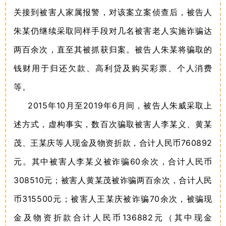
关接到被害人家属报警，对该案立案侦查后，被告人
朱某仍继续采取同样手段对几名被害老人实施诈骗达
两百余次，直至其被抓获归案。被告人朱某将骗取的
钱财用于归还欠款、高利贷及购买彩票、个人消费
等。
2015
10
2019
6
年
月至
年
月间，被告人朱威采取上
述方式，虚构事实，数百次骗取被害人李某义、黄某
760892
茂、王某庆等人现金及物资折款，合计人民币
60
元。其中被害人李某义被诈骗
余次，合计人民币
308510
元；被害人黄某茂被诈骗两百余次，合计人民
315500
70
币
元；被害人王某庆被诈骗
余次，被骗现
136882
金及物资折款合计人民币
元（其中现金