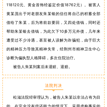
118120
18762
元、黄金首饰经鉴定价值
元）。被害人
黄某茂出于对老朋友朱某银的信任将自己的积蓄全部
借给了朱某，后为将前款要回，又四处借钱，同时还
10
帮助朱某银去借钱，为此欠下
多万元外债，几年来
遭受过不少冷遇，甚至被人误解为诈骗犯，由于巨大
的精神压力导致其精神失常，经荆州市精神卫生中心
诊断为偏执型人格障碍，多次住院治疗。
被告人朱某到案后未退赃、退赔。
法院判决
松滋法院经审理认为，被告人朱某以非法占有为目
的，在完全没有偿还能力的情况下，采用虚构事实的