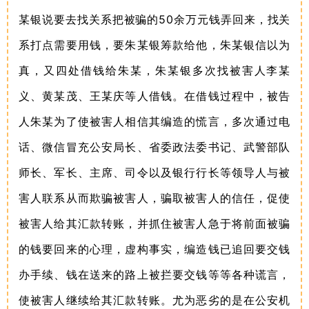
50
某银说要去找关系把被骗的
余万元钱弄回来，找关
系打点需要用钱，要朱某银筹款给他，朱某银信以为
真，又四处借钱给朱某，朱某银多次找被害人李某
义、黄某茂、王某庆等人借钱。在借钱过程中，被告
人朱某为了使被害人相信其编造的慌言，多次通过电
话、微信冒充公安局长、省委政法委书记、武警部队
师长、军长、主席、司令以及银行行长等领导人与被
害人联系从而欺骗被害人，骗取被害人的信任，促使
被害人给其汇款转账，并抓住被害人急于将前面被骗
的钱要回来的心理，虚构事实，编造钱已追回要交钱
办手续、钱在送来的路上被拦要交钱等等各种谎言，
使被害人继续给其汇款转账。尤为恶劣的是在公安机