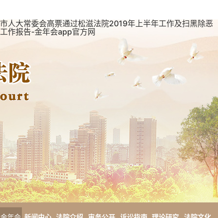
市人大常委会高票通过松滋法院2019年上半年工作及扫黑除恶
工作报告-金年会app官方网
金年会
新闻中心
法院介绍
审务公开
诉讼指南
理论研究
法院文化