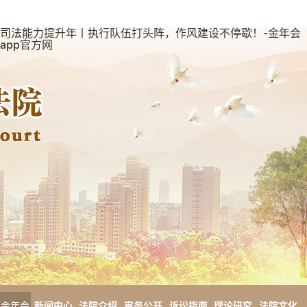
司法能力提升年丨执行队伍打头阵，作风建设不停歇！-金年会
app官方网
金年会
新闻中心
法院介绍
审务公开
诉讼指南
理论研究
法院文化