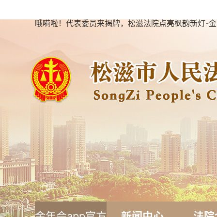
哦嗬啦！代表委员来揭牌，松滋法院点亮枫韵新灯-金
金年会app官方
新闻中心
法院