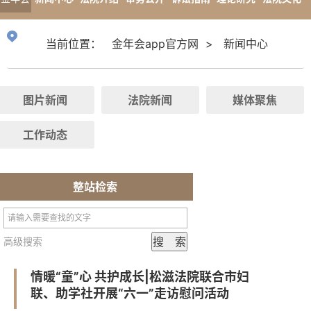
app官
专题报道
当前位置：
金年会app官方网
>
新闻中心
方网
图片新闻
法院新闻
媒体聚焦
工作动态
整站检索
高级搜索
情暖“童”心 共护成长|松滋法院联合市妇
联、助学社开展“六一”走访慰问活动