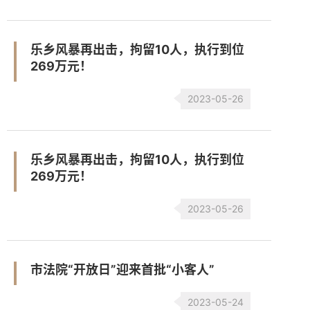
乐乡风暴再出击，拘留10人，执行到位
269万元！
2023-05-26
乐乡风暴再出击，拘留10人，执行到位
269万元！
2023-05-26
市法院“开放日”迎来首批“小客人”
2023-05-24