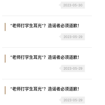
2023-05-30
“老师打学生耳光”？造谣者必须道歉！
2023-05-29
“老师打学生耳光”？造谣者必须道歉！
2023-05-29
“老师打学生耳光”？造谣者必须道歉！
2023-05-29