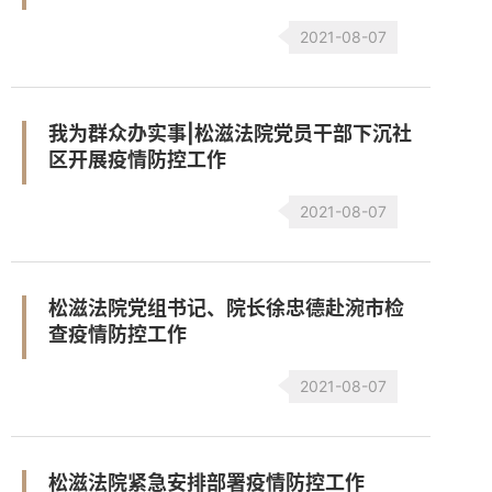
2021-08-07
我为群众办实事|松滋法院党员干部下沉社
区开展疫情防控工作
2021-08-07
松滋法院党组书记、院长徐忠德赴涴市检
查疫情防控工作
2021-08-07
松滋法院紧急安排部署疫情防控工作