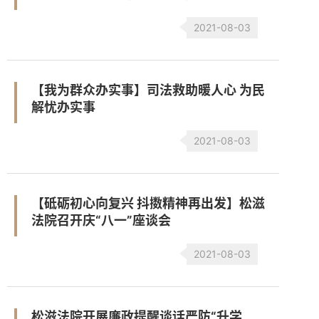
2021-08-03
【我为群众办实事】司法救助暖人心 为民
解忧办实事
2021-08-03
【砥砺初心向复兴 抖擞精神再出发】松滋
法院召开庆“八一”座谈会
2021-08-03
松滋法院开展廉政提醒谈话严防“升学