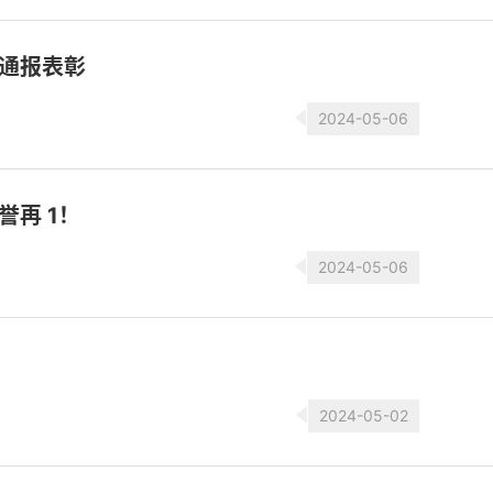
通报表彰
2024-05-06
再 1！
2024-05-06
2024-05-02