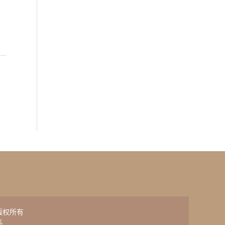
网的版权所有
系