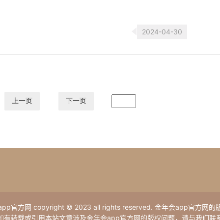
2024-04-30
上一页
下一页
p官方网 copyright © 2023 all rights reserved. 金年会app官方
如有转载或引用本站文章涉及金年会app官方网的版权问题，请与我们联