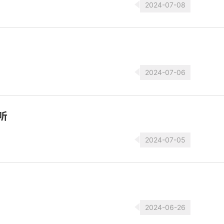
2024-07-08
2024-07-06
听
2024-07-05
2024-06-26