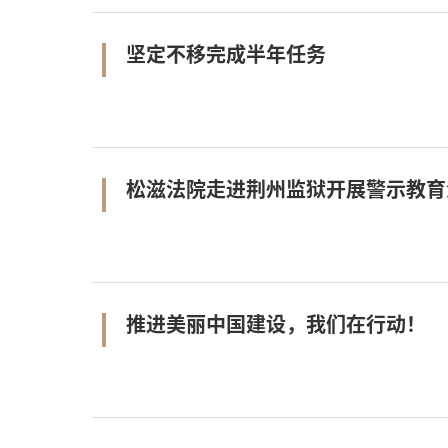
坚定不移完成半年任务
松滋法院走进荆州监狱开展警示教育
推进美丽中国建设，我们在行动！