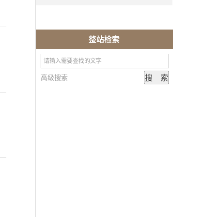
整站检索
高级搜索