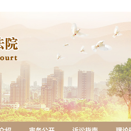
介绍
审务公开
诉讼指南
理论