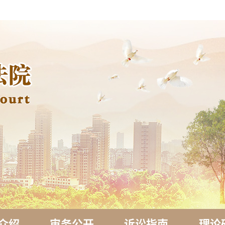
介绍
审务公开
诉讼指南
理论