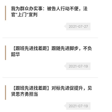
我为群众办实事：被告人行动不便，法
官“上门”宣判
2021-07-27
【跟班先进找差距】跟随先进脚步，不负
韶华
2021-07-19
【跟班先进找差距】对标先进促提升，见
贤思齐勇担当
2021-07-19