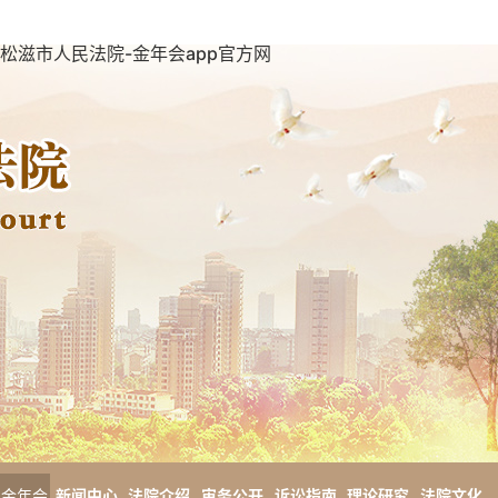
松滋市人民法院-金年会app官方网
金年会
新闻中心
法院介绍
审务公开
诉讼指南
理论研究
法院文化