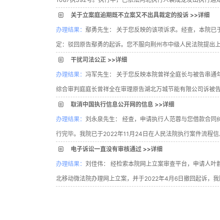
关于立案庭逾期既不立案又不出具裁定的投诉 >>详细
办理结果：
鄢勇先生： 关于您反映的该项诉求。经查，本院已于20
定：驳回原告鄢勇的起诉。您不服向荆州市中级人民法院提出上诉... （2
干扰司法公正 >>详细
办理结果：
冯军先生： 关于您反映本院曾祥全庭长与被告串通
综合审判庭庭长曾祥全在审理原告湖北万城节能有限公司诉被告松滋市财政
取消中国执行信息公开网的信息 >>详细
办理结果：
刘永泉先生： 经查，申请执行人范蓉与您借款合同
行完毕。我院已于2022年11月24日在人民法院执行案件流程信息管理系统
电子诉讼一直没有审核通过 >>详细
办理结果：
刘佳伟： 经检索本院网上立案审查平台，申请人叶静
北移动微法院办理网上立案，并于2022年4月6日撤回起诉，我院已作退..