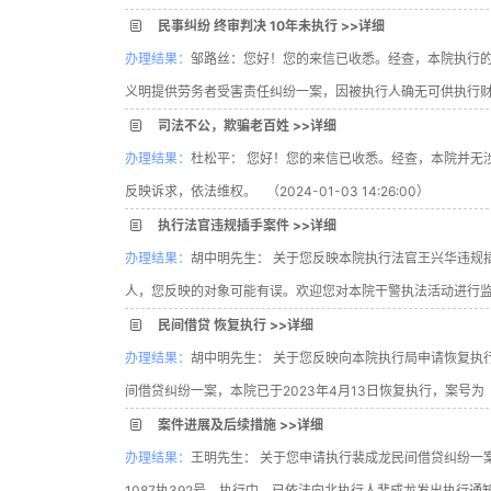
民事纠纷 终审判决 10年未执行 >>详细
办理结果：
邹路丝：您好！您的来信已收悉。经查，本院执行
义明提供劳务者受害责任纠纷一案，因被执行人确无可供执行财产，本院于20
司法不公，欺骗老百姓 >>详细
办理结果：
杜松平： 您好！您的来信已收悉。经查，本院并无
反映诉求，依法维权。 （2024-01-03 14:26:00）
执行法官违规插手案件 >>详细
办理结果：
胡中明先生： 关于您反映本院执行法官王兴华违规
人，您反映的对象可能有误。欢迎您对本院干警执法活动进行监督。 （2
民间借贷 恢复执行 >>详细
办理结果：
胡中明先生： 关于您反映向本院执行局申请恢复执
间借贷纠纷一案，本院已于2023年4月13日恢复执行，案号为（2023）.
案件进展及后续措施 >>详细
办理结果：
王明先生： 关于您申请执行裴成龙民间借贷纠纷一案，
1087执392号。执行中，已依法向北执行人裴成龙发出执行通知书... 