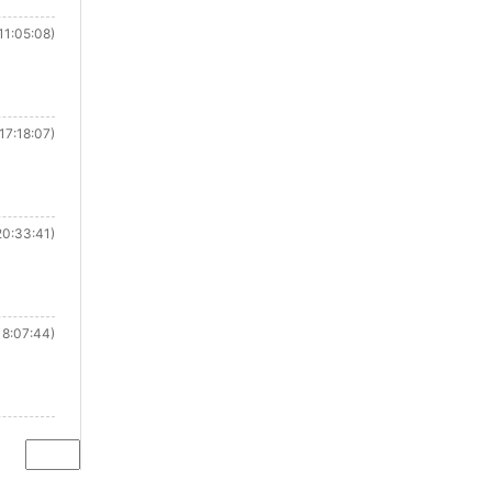
11:05:08)
17:18:07)
20:33:41)
8:07:44)